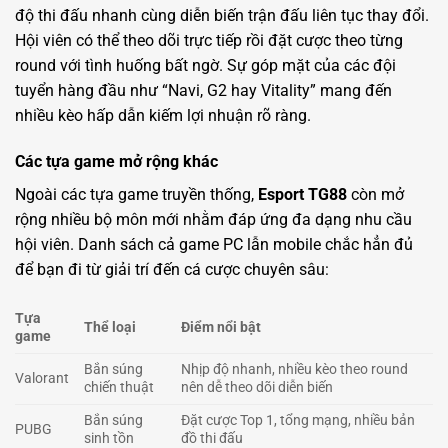
độ thi đấu nhanh cùng diễn biến trận đấu liên tục thay đổi.
Hội viên có thể theo dõi trực tiếp rồi đặt cược theo từng
round với tình huống bất ngờ. Sự góp mặt của các đội
tuyển hàng đầu như “Navi, G2 hay Vitality” mang đến
nhiều kèo hấp dẫn kiếm lợi nhuận rõ ràng.
Các tựa game mở rộng khác
Ngoài các tựa game truyền thống,
Esport TG88
còn mở
rộng nhiều bộ môn mới nhằm đáp ứng đa dạng nhu cầu
hội viên. Danh sách cả game PC lẫn mobile chắc hẳn đủ
để bạn đi từ giải trí đến cá cược chuyên sâu:
Tựa
Thể loại
Điểm nổi bật
game
Bắn súng
Nhịp độ nhanh, nhiều kèo theo round
Valorant
chiến thuật
nên dễ theo dõi diễn biến
Bắn súng
Đặt cược Top 1, tổng mạng, nhiều bản
PUBG
sinh tồn
đồ thi đấu