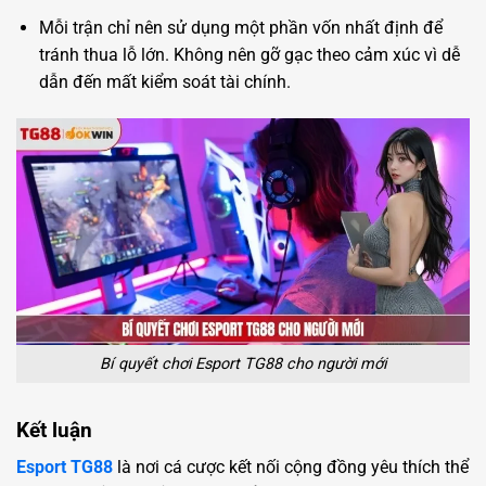
Mỗi trận chỉ nên sử dụng một phần vốn nhất định để
tránh thua lỗ lớn. Không nên gỡ gạc theo cảm xúc vì dễ
dẫn đến mất kiểm soát tài chính.
Bí quyết chơi Esport TG88 cho người mới
Kết luận
Esport TG88
là nơi cá cược kết nối cộng đồng yêu thích thể