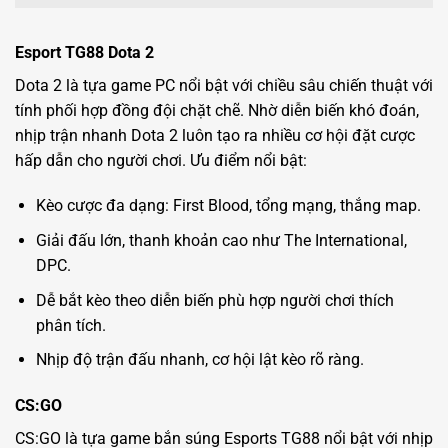
Esport TG88 Dota 2
Dota 2 là tựa game PC nổi bật với chiều sâu chiến thuật với
tính phối hợp đồng đội chặt chẽ. Nhờ diễn biến khó đoán,
nhịp trận nhanh Dota 2 luôn tạo ra nhiều cơ hội đặt cược
hấp dẫn cho người chơi. Ưu điểm nổi bật:
Kèo cược đa dạng: First Blood, tổng mạng, thắng map.
Giải đấu lớn, thanh khoản cao như The International,
DPC.
Dễ bắt kèo theo diễn biến phù hợp người chơi thích
phân tích.
Nhịp độ trận đấu nhanh, cơ hội lật kèo rõ ràng.
CS:GO
CS:GO là tựa game bắn súng Esports TG88 nổi bật với nhịp