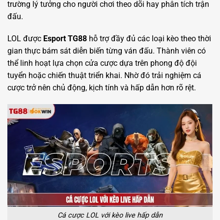
trường lý tưởng cho người chơi theo dõi hay phân tích trận
đấu.
LOL được
Esport TG88
hỗ trợ đầy đủ các loại kèo theo thời
gian thực bám sát diễn biến từng ván đấu. Thành viên có
thể linh hoạt lựa chọn cửa cược dựa trên phong độ đội
tuyển hoặc chiến thuật triển khai. Nhờ đó trải nghiệm cá
cược trở nên chủ động, kịch tính và hấp dẫn hơn rõ rệt.
Cá cược LOL với kèo live hấp dẫn