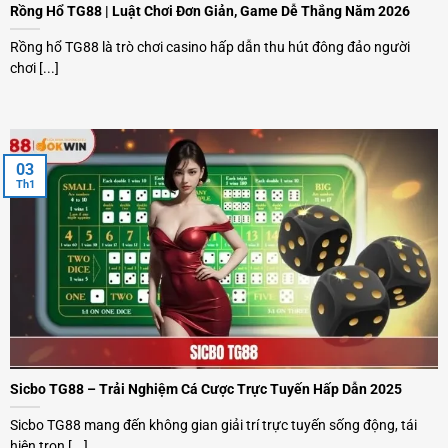
Rồng Hổ TG88 | Luật Chơi Đơn Giản, Game Dễ Thắng Năm 2026
Rồng hổ TG88 là trò chơi casino hấp dẫn thu hút đông đảo người
chơi [...]
03
Th1
Sicbo TG88 – Trải Nghiệm Cá Cược Trực Tuyến Hấp Dẫn 2025
Sicbo TG88 mang đến không gian giải trí trực tuyến sống động, tái
hiện trọn [...]