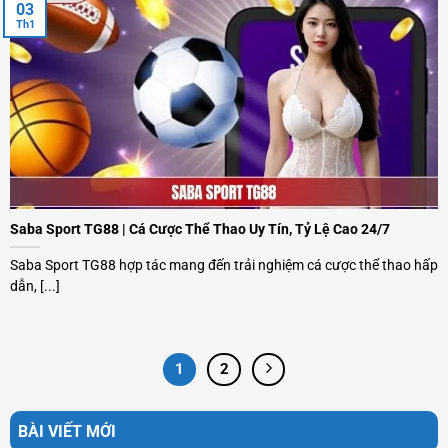
03
Th1
Saba Sport TG88 | Cá Cược Thể Thao Uy Tín, Tỷ Lệ Cao 24/7
Saba Sport TG88 hợp tác mang đến trải nghiệm cá cược thể thao hấp
dẫn, [...]
1
2
BÀI VIẾT MỚI