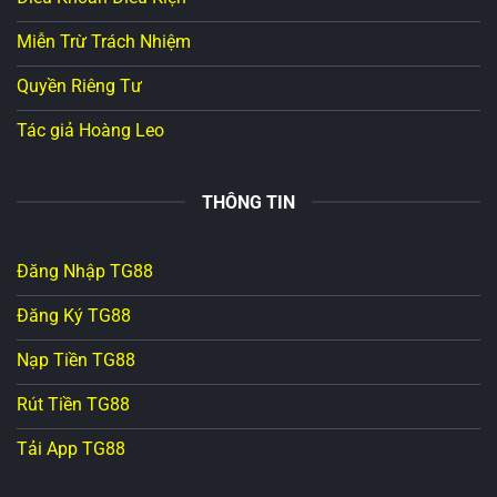
Miễn Trừ Trách Nhiệm
Quyền Riêng Tư
Tác giả Hoàng Leo
THÔNG TIN
Đăng Nhập TG88
Đăng Ký TG88
Nạp Tiền TG88
Rút Tiền TG88
Tải App TG88