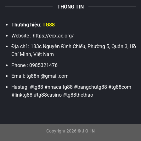
THÔNG TIN
Thương hiệu
:
TG88
Website : https://ecx.ae.org/
Địa chỉ : 183c Nguyễn Đình Chiểu, Phường 5, Quận 3, Hồ
Chí Minh, Việt Nam
Phone : 0985321476
Email:
tg88nl@gmail.com
Hastag: #tg88 #nhacaitg88 #trangchutg88 #tg88com
#linktg88 #tg88casino #tg88thethao
Copyright 2026 ©
J O I N